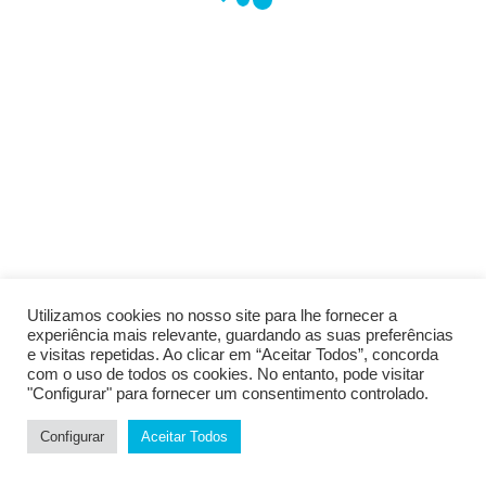
Livro de Reclamações Eletrónico
SAIBA TUDO SOBRE OS
NOSSOS PRODUTOS E
SERVIÇOS COM A NOSSA
NEWSLETTER.
Utilizamos cookies no nosso site para lhe fornecer a
experiência mais relevante, guardando as suas preferências
SUBSCREVER
e visitas repetidas. Ao clicar em “Aceitar Todos”, concorda
com o uso de todos os cookies. No entanto, pode visitar
"Configurar" para fornecer um consentimento controlado.
Configurar
Aceitar Todos